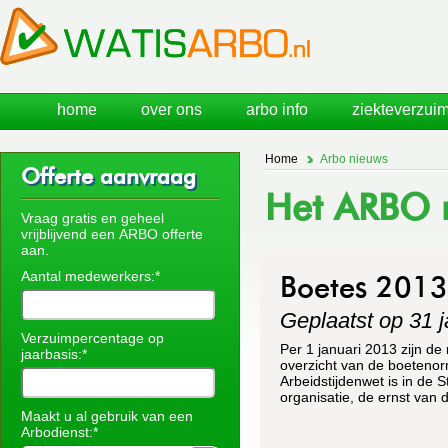
home
over ons
arbo info
ziekteverzuim
Home
Arbo nieuws
Offerte aanvraag
Het ARBO n
Vraag gratis en geheel
vrijblijvend een ARBO offerte
aan.
Aantal medewerkers:*
Boetes 2013
Geplaatst op 31 j
Verzuimpercentage op
Per 1 januari 2013 zijn d
jaarbasis:*
overzicht van de boetenor
Arbeidstijdenwet is in de 
organisatie, de ernst van 
Maakt u al gebruik van een
Arbodienst:*