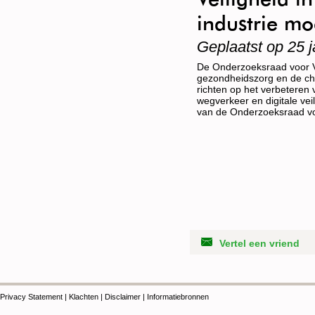
industrie mo
Geplaatst op 25 j
De Onderzoeksraad voor Vei
gezondheidszorg en de che
richten op het verbeteren 
wegverkeer en digitale vei
van de Onderzoeksraad voor
Nederland weliswaar een va
vanzelfsprekend is.
Vertel een vriend
Privacy Statement
|
Klachten
|
Disclaimer
|
Informatiebronnen