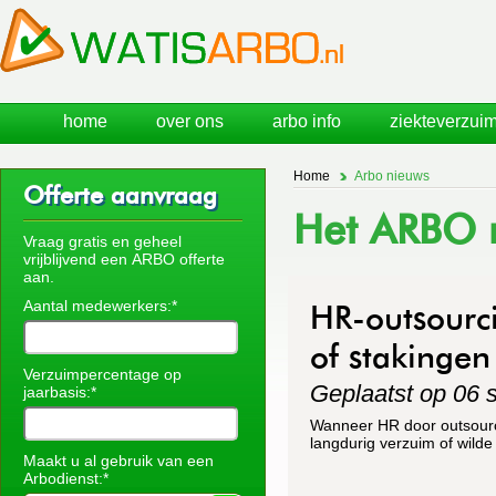
home
over ons
arbo info
ziekteverzuim
Home
Arbo nieuws
Offerte aanvraag
Het ARBO n
Vraag gratis en geheel
vrijblijvend een ARBO offerte
aan.
Aantal medewerkers:*
HR-outsourci
of stakingen
Verzuimpercentage op
Geplaatst op 06 
jaarbasis:*
Wanneer HR door outsourcin
langdurig verzuim of wilde
Maakt u al gebruik van een
Arbodienst:*