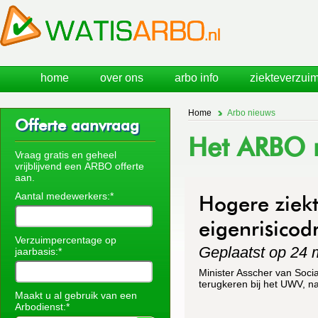
home
over ons
arbo info
ziekteverzuim
Home
Arbo nieuws
Offerte aanvraag
Het ARBO n
Vraag gratis en geheel
vrijblijvend een ARBO offerte
aan.
Aantal medewerkers:*
Hogere ziek
eigenrisicod
Verzuimpercentage op
Geplaatst op 24 
jaarbasis:*
Minister Asscher van Soci
terugkeren bij het UWV, na
Maakt u al gebruik van een
Arbodienst:*