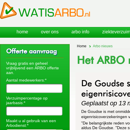
home
over ons
arbo info
ziekteverzuim
Home
Arbo nieuws
Offerte aanvraag
Het ARBO n
Vraag gratis en geheel
vrijblijvend een ARBO offerte
aan.
Aantal medewerkers:*
De Goudse s
eigenrisicov
Verzuimpercentage op
Geplaatst op 13 
jaarbasis:*
De Goudse is met onmiddel
eigenrisicoverzekeringen voo
Maakt u al gebruik van een
"De belangrijkste reden vo
Arbodienst:*
aldus De Goudse. "Deze sit