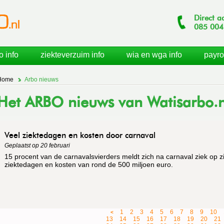
Direct a
085
004
o info
ziekteverzuim info
wia en wga info
payro
Home
Arbo nieuws
Het ARBO nieuws van Watisarbo.n
Veel ziektedagen en kosten door carnaval
Geplaatst op 20 februari
15 procent van de carnavalsvierders meldt zich na carnaval ziek op zi
ziektedagen en kosten van rond de 500 miljoen euro.
1
2
3
4
5
6
7
8
9
10
<
13
14
15
16
17
18
19
20
21