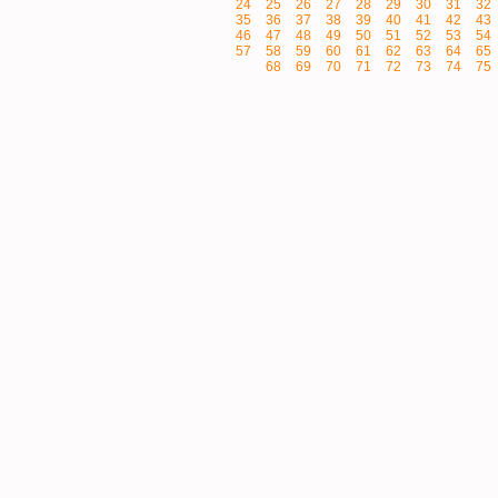
24
25
26
27
28
29
30
31
32
35
36
37
38
39
40
41
42
43
46
47
48
49
50
51
52
53
54
57
58
59
60
61
62
63
64
65
68
69
70
71
72
73
74
75