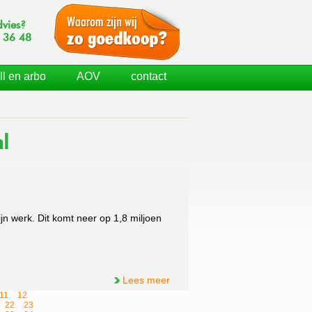
dvies?
 36 48
ll en arbo
AOV
contact
l
jn werk. Dit komt neer op 1,8 miljoen
Lees meer
11
12
22
23