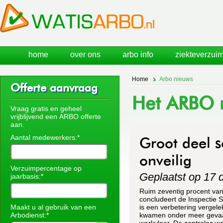
home
over ons
arbo info
ziekteverzuim
Home
Arbo nieuws
Offerte aanvraag
Het ARBO n
Vraag gratis en geheel
vrijblijvend een ARBO offerte
aan.
Aantal medewerkers:*
Groot deel s
onveilig
Verzuimpercentage op
Geplaatst op 17
jaarbasis:*
Ruim zeventig procent van 
concludeert de Inspectie S
Maakt u al gebruik van een
is een verbetering vergel
Arbodienst:*
kwamen onder meer gevaarl