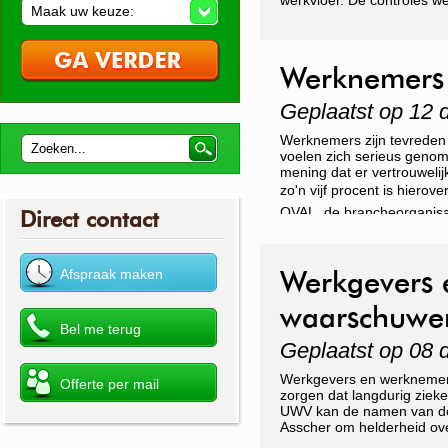
werkvloer. De controles w
Maak uw keuze:
scoorden bij eerdere inspe
Werknemers 
Geplaatst op 12
Werknemers zijn tevreden 
voelen zich serieus genom
mening dat er vertrouwel
zo'n vijf procent is hierov
OVAL, de brancheorganisat
Direct contact
Werkgevers 
waarschuwen
Geplaatst op 08
Werkgevers en werknemers
zorgen dat langdurig zieke
UWV kan de namen van de z
Asscher om helderheid ov