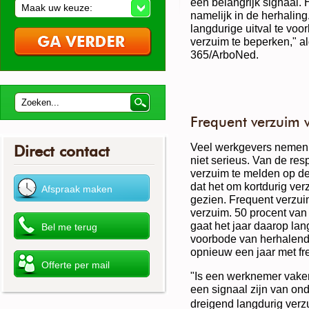
een belangrijk signaal. 
Maak uw keuze:
namelijk in de herhaling
langdurige uitval te vo
verzuim te beperken," al
365/ArboNed.
Frequent verzuim 
Veel werkgevers nemen h
Direct contact
niet serieus. Van de re
verzuim te melden op de 
dat het om kortdurig ve
gezien. Frequent verzui
verzuim. 50 procent van
gaat het jaar daarop la
voorbode van herhalend 
opnieuw een jaar met fr
"Is een werknemer vaker 
een signaal zijn van on
dreigend langdurig verzuim