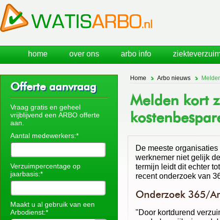
home
over ons
arbo info
ziekteverzuim
Home
Arbo nieuws
Melden
Offerte aanvraag
Melden kort z
Vraag gratis en geheel
kostenbespar
vrijblijvend een ARBO offerte
aan.
Aantal medewerkers:*
De meeste organisaties
werknemer niet gelijk d
Verzuimpercentage op
termijn leidt dit echter t
jaarbasis:*
recent onderzoek van 3
Onderzoek 365/A
Maakt u al gebruik van een
"Door kortdurend verzui
Arbodienst:*