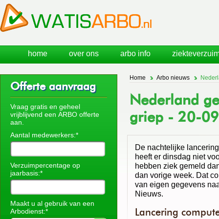
home
over ons
arbo info
ziekteverzuim
Home
Arbo nieuws
Nederl
Offerte aanvraag
Nederland ge
Vraag gratis en geheel
griep - 20-0
vrijblijvend een ARBO offerte
aan.
Aantal medewerkers:*
De nachtelijke lancerin
heeft er dinsdag niet v
Verzuimpercentage op
hebben ziek gemeld dan g
jaarbasis:*
dan vorige week. Dat co
van eigen gegevens naa
Nieuws.
Maakt u al gebruik van een
Lancering compute
Arbodienst:*