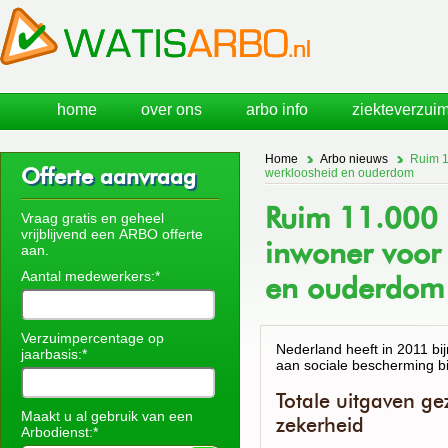
home
over ons
arbo info
ziekteverzuim
Home
Arbo nieuws
Ruim 1
Offerte aanvraag
werkloosheid en ouderdom
Ruim 11.000 
Vraag gratis en geheel
vrijblijvend een ARBO offerte
inwoner voor 
aan.
Aantal medewerkers:*
en ouderdom
Verzuimpercentage op
Nederland heeft in 2011 b
jaarbasis:*
aan sociale bescherming bi
Totale uitgaven ge
Maakt u al gebruik van een
zekerheid
Arbodienst:*