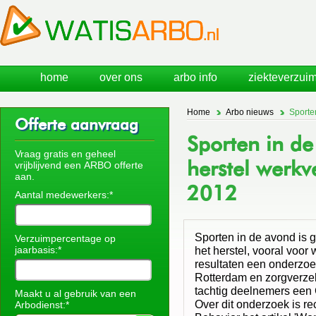
home
over ons
arbo info
ziekteverzuim
Home
Arbo nieuws
Sporte
Offerte aanvraag
Sporten in d
Vraag gratis en geheel
herstel werkv
vrijblijvend een ARBO offerte
aan.
2012
Aantal medewerkers:*
Sporten in de avond is 
Verzuimpercentage op
jaarbasis:*
het herstel, vooral voor 
resultaten een onderzoe
Rotterdam en zorgverze
tachtig deelnemers een
Maakt u al gebruik van een
Over dit onderzoek is rec
Arbodienst:*