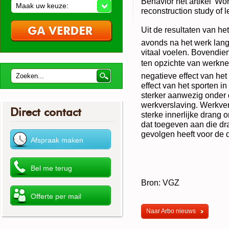
Behavior het artikel 'Wo
Maak uw keuze:
reconstruction study of l
Uit de resultaten van het
avonds na het werk lang
vitaal voelen. Bovendie
ten opzichte van werkne
negatieve effect van het
effect van het sporten i
sterker aanwezig onder
werkverslaving. Werkve
Direct contact
sterke innerlijke drang o
dat toegeven aan die dr
gevolgen heeft voor de 
Bron: VGZ
Naar Arbo nieuws