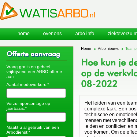
home
over ons
arbo info
ziekteverzuim
Home
Arbo nieuws
Teampr
Offerte aanvraag
Hoe kun je de
Vraag gratis en geheel
op de werkvlo
vrijblijvend een ARBO offerte
aan.
08-2022
Aantal medewerkers:*
Het leiden van een team
Verzuimpercentage op
jaarbasis:*
complexe taak. Een posi
technische en emotionel
mensen met verschillen
leiden en conflicten en
Maakt u al gebruik van een
voorkomen. Om de effecti
Arbodienst:*