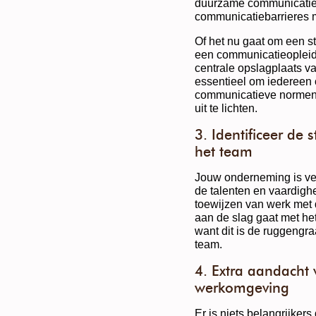
duurzame communicatiel
communicatiebarrieres 
Of het nu gaat om een 
een communicatieopleid
centrale opslagplaats van
essentieel om iedereen 
communicatieve normen 
uit te lichten.
3. Identificeer de
het team
Jouw onderneming is ve
de talenten en vaardigh
toewijzen van werk met d
aan de slag gaat met het
want dit is de ruggengra
team.
4. Extra aandacht
werkomgeving
Er is niets belangrijke