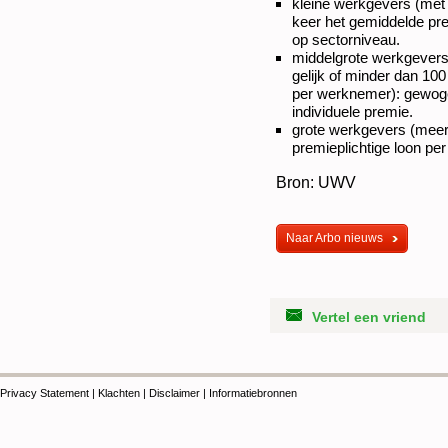
kleine werkgevers (met 
keer het gemiddelde pre
op sectorniveau.
middelgrote werkgever
gelijk of minder dan 10
per werknemer): gewog
individuele premie.
grote werkgevers (meer
premieplichtige loon pe
Bron: UWV
Naar Arbo nieuws
Vertel een vriend
Privacy Statement
|
Klachten
|
Disclaimer
|
Informatiebronnen