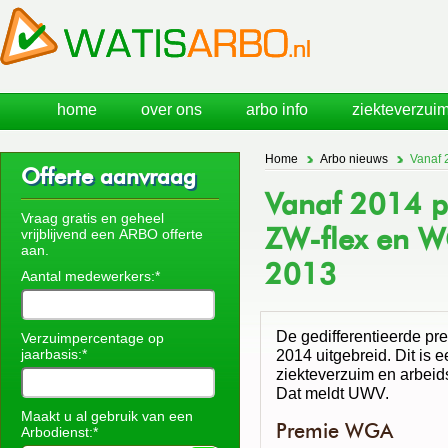
home
over ons
arbo info
ziekteverzuim
Home
Arbo nieuws
Vanaf 2
Offerte aanvraag
Vanaf 2014 pr
Vraag gratis en geheel
ZW-flex en W
vrijblijvend een ARBO offerte
aan.
2013
Aantal medewerkers:*
De gedifferentieerde pr
Verzuimpercentage op
jaarbasis:*
2014 uitgebreid. Dit is
ziekteverzuim en arbeid
Dat meldt UWV.
Maakt u al gebruik van een
Premie WGA
Arbodienst:*