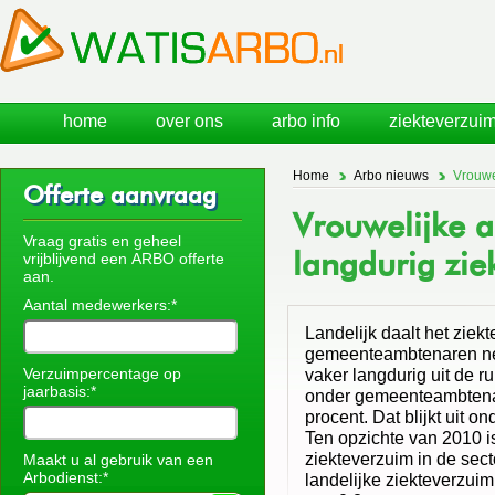
home
over ons
arbo info
ziekteverzuim
Home
Arbo nieuws
Vrouwe
Offerte aanvraag
Vrouwelijke 
Vraag gratis en geheel
langdurig zi
vrijblijvend een ARBO offerte
aan.
Aantal medewerkers:*
Landelijk daalt het ziek
gemeenteambtenaren neem
Verzuimpercentage op
vaker langdurig uit de 
jaarbasis:*
onder gemeenteambtenar
procent. Dat blijkt uit 
Ten opzichte van 2010 i
ziekteverzuim in de sec
Maakt u al gebruik van een
Arbodienst:*
landelijke ziekteverzuim