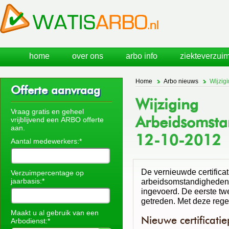
home
over ons
arbo info
ziekteverzuim
Home
Arbo nieuws
Wijzig
Offerte aanvraag
Wijziging
Vraag gratis en geheel
Arbeidsomsta
vrijblijvend een ARBO offerte
aan.
12-10-2012
Aantal medewerkers:*
De vernieuwde certificat
Verzuimpercentage op
jaarbasis:*
arbeidsomstandigheden-
ingevoerd. De eerste twe
getreden. Met deze rege
Maakt u al gebruik van een
Nieuwe certificati
Arbodienst:*