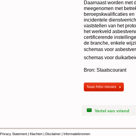
Daarnaast worden met d
meegenomen met betrekk
beroepskwalificaties en t
incidentele dienstverri
vaststellen van het prot
het werkveld asbestver
certificerende instellin
de branche, enkele wijz
schemas voor asbestverw
schemas voor duikarbei
Bron: Staatscourant
Naar Arbo nieuws
Vertel een vriend
Privacy Statement
|
Klachten
|
Disclaimer
|
Informatiebronnen