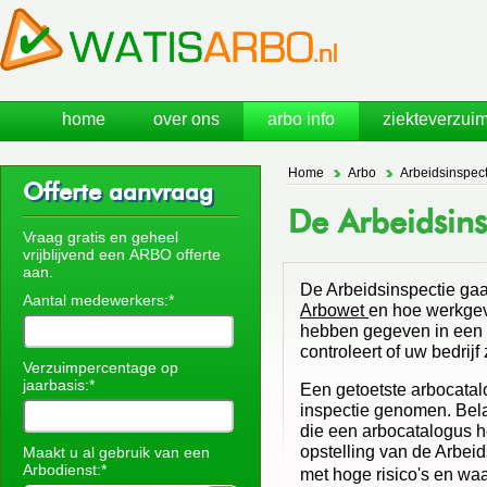
home
over ons
arbo info
ziekteverzuim
Home
Arbo
Arbeidsinspect
Offerte aanvraag
De Arbeidsin
Vraag gratis en geheel
vrijblijvend een ARBO offerte
aan.
De Arbeidsinspectie gaa
Aantal medewerkers:*
Arbowet
en hoe werkgev
hebben gegeven in een
controleert of uw bedrijf
Verzuimpercentage op
jaarbasis:*
Een getoetste arbocatalo
inspectie genomen. Bela
die een arbocatalogus 
opstelling van de Arbei
Maakt u al gebruik van een
Arbodienst:*
met hoge risico's en w