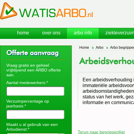
home
over ons
arbo info
ziekteverzuim
Home
Arbo
Arbo begrippe
Offerte aanvraag
Arbeidsverho
Vraag gratis en geheel
vrijblijvend een ARBO offerte
aan.
Een arbeidsverhouding i
Aantal medewerkers:*
immateriële arbeidsvoo
arbeidsomstandigheden: 
status van het werk, ge
Verzuimpercentage op
informatie en communic
jaarbasis:*
Maakt u al gebruik van een
Arbodienst:*
Terug naar begrippenlijst