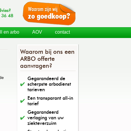
dvies?
 36 48
ll en arbo
AOV
contact
Waarom bij ons een
ARBO offerte
aanvragen?
 de
Gegarandeerd de
scherpste arbodienst
tarieven
Een transparant all-in
tarief
Gegarandeerd
verlaging van uw
ziekteverzuim