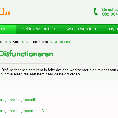
Direct a
085
004
o info
ziekteverzuim info
wia en wga info
payro
Home
Arbo
Arbo begrippen
Disfunctioneren
Disfunctioneren
Disfunctioneren betekent in feite dat een werknemer niet voldoet aan
functie-eisen die aan hem/haar gesteld worden.
erug naar begrippenlijst
f
erug naar begrippen met D