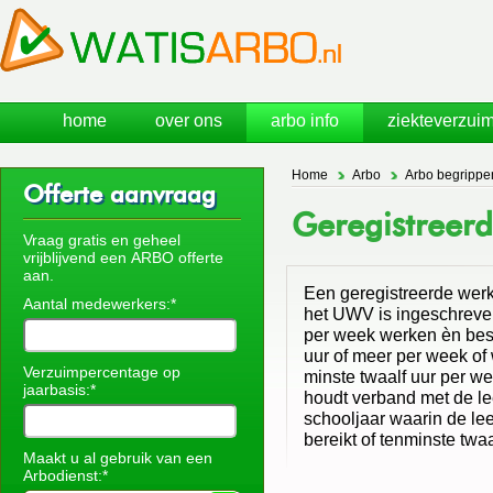
home
over ons
arbo info
ziekteverzuim
Home
Arbo
Arbo begrippe
Offerte aanvraag
Geregistreer
Vraag gratis en geheel
vrijblijvend een ARBO offerte
aan.
Een geregistreerde werkl
Aantal medewerkers:*
het UWV is ingeschreven 
per week werken èn besc
uur of meer per week o
Verzuimpercentage op
minste twaalf uur per we
jaarbasis:*
houdt verband met de lee
schooljaar waarin de leer
bereikt of tenminste twaa
Maakt u al gebruik van een
Arbodienst:*