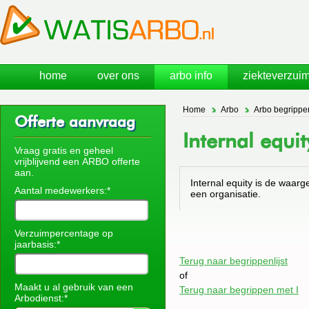
home
over ons
arbo info
ziekteverzuim
Home
Arbo
Arbo begrippe
Offerte aanvraag
Internal equit
Vraag gratis en geheel
vrijblijvend een ARBO offerte
aan.
Internal equity is de waar
Aantal medewerkers:*
een organisatie.
Verzuimpercentage op
jaarbasis:*
Terug naar begrippenlijst
of
Maakt u al gebruik van een
Terug naar begrippen met I
Arbodienst:*