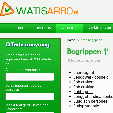
home
over ons
arbo info
ziekteverzuim
Home
Arbo begrippen
Offerte aanvraag
Begrippen 'j'
Vraag gratis en geheel
vrijblijvend een ARBO offerte
8
begrippen gevonden
aan.
Aantal medewerkers:*
Jaaropgaaf
Jeugdwerkloosheid
Job craften
Verzuimpercentage op
Job crafting
jaarbasis:*
Jobhopper
Jonggehandicaptenko
Juridisch personeel
Maakt u al gebruik van een
Jurisprudentie
Arbodienst:*