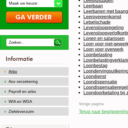
Leeftijdsdagen
Maak uw keuze:
Leerbaan
Leerbanen met baang
Leerovereenkomst
Letselschade
Levensloopregeling
Levensloopverlofkorti
Lonen en salarissen
Loon voor niet-gewerkt
Loon voor overwerk
Loonbelasting
Informatie
Loonbelastingverklar
Loonbeslag
Loondervingsuitkerin
Arbo
Loondienst
Aov verzekering
Loondispensatie
Loondispensatieregel
Payroll en arbo
Loondoorbetaling bij 
WIA en WGA
Vorige pagina
Terug naar begrippenlijs
Ziekteverzuim