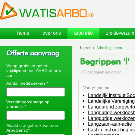
home
over ons
arbo info
ziekteverzuim
Home
Arbo begrippen
Offerte aanvraag
Begrippen 'l'
Vraag gratis en geheel
vrijblijvend een ARBO offerte
45
begrippen gevonden
aan.
Aantal medewerkers:*
Vorige pagina
Landelijk Instituut So
Landelijke Verenigin
Verzuimpercentage op
Langdurend zorgverlo
jaarbasis:*
Langdurige werkloos
Langdurige werkloze
Langzaam-aan-actie
Maakt u al gebruik van een
Last in first out-begins
Arbodienst:*