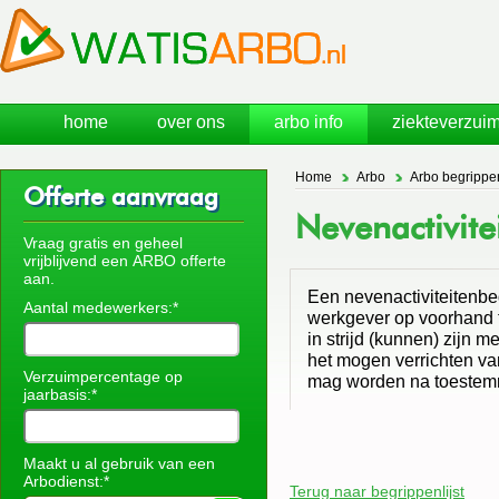
home
over ons
arbo info
ziekteverzuim
Home
Arbo
Arbo begrippe
Offerte aanvraag
Nevenactivite
Vraag gratis en geheel
vrijblijvend een ARBO offerte
aan.
Een nevenactiviteitenbe
Aantal medewerkers:*
werkgever op voorhand t
in strijd (kunnen) zijn 
het mogen verrichten va
Verzuimpercentage op
mag worden na toestem
jaarbasis:*
Maakt u al gebruik van een
Arbodienst:*
Terug naar begrippenlijst