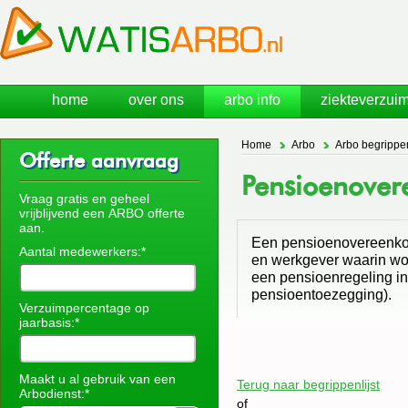
home
over ons
arbo info
ziekteverzuim
Home
Arbo
Arbo begrippe
Offerte aanvraag
Pensioenover
Vraag gratis en geheel
vrijblijvend een ARBO offerte
aan.
Een pensioenovereenkom
Aantal medewerkers:*
en werkgever waarin wo
een pensioenregeling i
pensioentoezegging).
Verzuimpercentage op
jaarbasis:*
Maakt u al gebruik van een
Terug naar begrippenlijst
Arbodienst:*
of