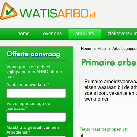
home
over ons
arbo info
ziekteverzuim
Home
Arbo
Arbo begrippe
Offerte aanvraag
Primaire arb
Vraag gratis en geheel
vrijblijvend een ARBO offerte
aan.
Primaire arbeidsvoorwa
Aantal medewerkers:*
eisen waaraan bij de ar
zoals loon, vakantie en
werknemer.
Verzuimpercentage op
jaarbasis:*
Maakt u al gebruik van een
Terug naar begrippenlijst
Arbodienst:*
of