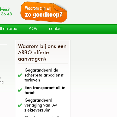
dvies?
 36 48
ll en arbo
AOV
contact
Waarom bij ons een
ARBO offerte
aanvragen?
Gegarandeerd de
scherpste arbodienst
n
tarieven
ing
Een transparant all-in
tarief
Gegarandeerd
verlaging van uw
ziekteverzuim