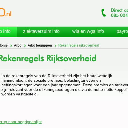
Direct a
085
004
o info
ziekteverzuim info
wia en wga info
payro
Home
Arbo
Arbo begrippen
Rekenregels rijksoverheid
Rekenregels Rijksoverheid
In de rekenregels van de Rijksoverheid zijn het bruto wettelijk
minimumloon, de sociale premies, belastingtarieven en
heffingskortingen voor een jaar opgenomen. Deze premies en tarieve
zijn relevant voor de uitkeringsbedragen die via de netto-netto koppel
worden vastgesteld.
erug naar begrippenlijst
f