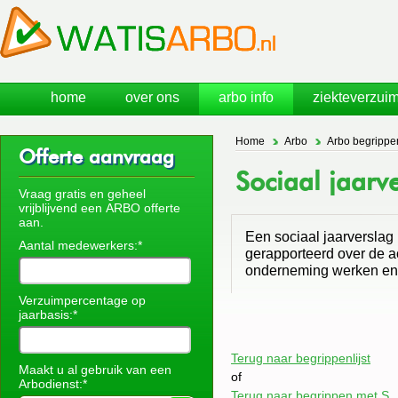
home
over ons
arbo info
ziekteverzuim
Home
Arbo
Arbo begrippe
Offerte aanvraag
Sociaal jaarv
Vraag gratis en geheel
vrijblijvend een ARBO offerte
aan.
Een sociaal jaarverslag 
Aantal medewerkers:*
gerapporteerd over de ac
onderneming werken en
Verzuimpercentage op
jaarbasis:*
Terug naar begrippenlijst
Maakt u al gebruik van een
of
Arbodienst:*
Terug naar begrippen met S