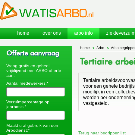
home
over ons
arbo info
ziekteverzuim
Home
Arbo
Arbo begrippe
Offerte aanvraag
Tertiaire arb
Vraag gratis en geheel
vrijblijvend een ARBO offerte
aan.
Tertiaire arbeidsvoorwa
Aantal medewerkers:*
voor een gehele bedrij
moeilijk in een collecti
worden per onderneming,
Verzuimpercentage op
vastgesteld.
jaarbasis:*
Maakt u al gebruik van een
Arbodienst:*
Terug naar begrippenlijst