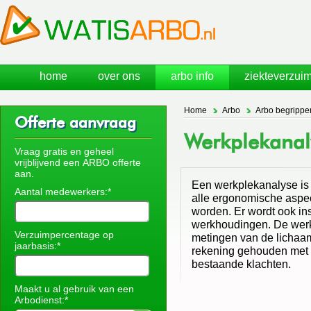
home
over ons
arbo info
ziekteverzuim
Home
Arbo
Arbo begrippe
Offerte aanvraag
Werkplekanal
Vraag gratis en geheel
vrijblijvend een ARBO offerte
aan.
Een werkplekanalyse is
Aantal medewerkers:*
alle ergonomische aspe
worden. Er wordt ook ins
werkhoudingen. De werk
Verzuimpercentage op
metingen van de lichaam
jaarbasis:*
rekening gehouden met
bestaande klachten.
Maakt u al gebruik van een
Arbodienst:*