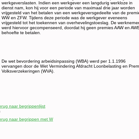
werkgeverslasten. Indien een werkgever een langdurig werkloze in
dienst nam, kon hij voor een periode van maximaal drie jaar worden
vrijgesteld van het betalen van een werkgeversgedeelte van de premi
WW en ZFW. Tijdens deze periode was de werkgever eveneens
vrijgesteld tot het toekennen van overhevelingstoeslag. De werkneme
werd hiervoor gecompenseerd, doordat hij geen premies AAW en AW
behoefte te betalen.
De wet bevordering arbeidsinpassing (WBA) werd per 1.1.1996
vervangen door de Wet Vermindering Afdracht Loonbelasting en Prem
Volksverzekeringen (WVA).
erug naar begrippenlijst
f
erug naar begrippen met W