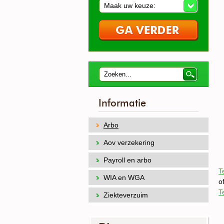
Maak uw keuze:
Informatie
Arbo
Aov verzekering
Payroll en arbo
T
WIA en WGA
o
T
Ziekteverzuim