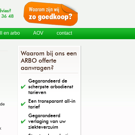
dvies?
 36 48
ll en arbo
AOV
contact
Waarom bij ons een
ARBO offerte
aanvragen?
Gegarandeerd de
scherpste arbodienst
tarieven
Een transparant all-in
 de
tarief
Gegarandeerd
verlaging van uw
ziekteverzuim
k
e