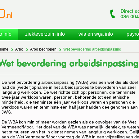
Direct a
085
004
o info
ziekteverzuim info
wia en wga info
payro
Home
Arbo
Arbo begrippen
Wet bevordering arbeidsinpassing
Wet bevordering arbeidsinpassing
De wet bevordering arbeidsinpassing (WBA) was een wet die als doel
had de (weder)opname in het arbeidsproces te bevorderen van zeer
langdurig werklozen. De wet richtte zich op: personen, die tenminste
twee jaar werkloos waren, personen, behorende tot een etnische
minderheid, die tenminste één jaar werkloos waren en personen die
werkloos waren en tenminste een half jaar hadden deelgenomen aan
JWG.
De WBA kon min of meer worden gezien als de opvolger van de Wet
Vermeend/Moor. Het doel van de WBA was namelijk identiek, te weten
het stimuleren van het in dienst nemen van langdurig werklozen. Gelij
aan de Wet Vermeend/Moor voorzag de WBA in een vrijstelling van d