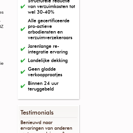
Structurele reductie
van verzuimkosten tot
wel 30-40%
es
Alle gecertificeerde
r
pro-actieve
BZ
arbodiensten en
verzuimverzekeraars
Jarenlange re-
integratie ervaring
Landelijke dekking
ie
Geen gladde
verkooppraatjes
Binnen 24 uur
teruggebeld
Testimonials
Benieuwd naar
ervaringen van anderen