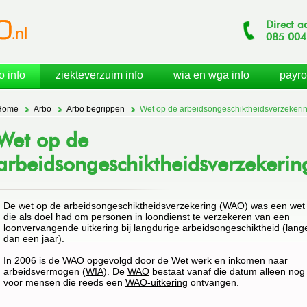
Direct a
085
004
o info
ziekteverzuim info
wia en wga info
payro
Home
Arbo
Arbo begrippen
Wet op de arbeidsongeschiktheidsverzekeri
Wet op de
arbeidsongeschiktheidsverzekerin
De wet op de arbeidsongeschiktheidsverzekering (WAO) was een wet
die als doel had om personen in loondienst te verzekeren van een
loonvervangende uitkering bij langdurige arbeidsongeschiktheid (lang
dan een jaar).
In 2006 is de WAO opgevolgd door de Wet werk en inkomen naar
arbeidsvermogen (
WIA
). De
WAO
bestaat vanaf die datum alleen nog
voor mensen die reeds een
WAO-uitkering
ontvangen.