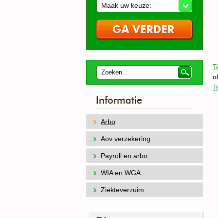
Maak uw keuze:
T
o
T
Informatie
Arbo
Aov verzekering
Payroll en arbo
WIA en WGA
Ziekteverzuim