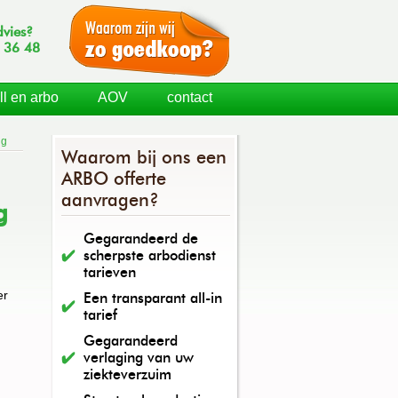
dvies?
 36 48
ll en arbo
AOV
contact
ng
Waarom bij ons een
ARBO offerte
aanvragen?
g
Gegarandeerd de
scherpste arbodienst
tarieven
er
Een transparant all-in
tarief
Gegarandeerd
verlaging van uw
ziekteverzuim