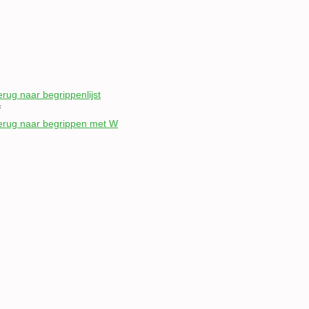
erug naar begrippenlijst
f
erug naar begrippen met W