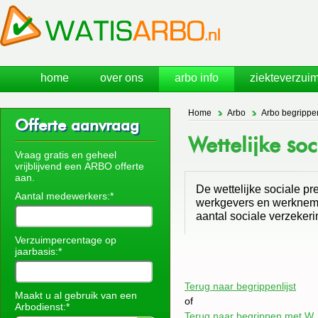
home
over ons
arbo info
ziekteverzuim
Home
Arbo
Arbo begrippe
Offerte aanvraag
Wettelijke so
Vraag gratis en geheel
vrijblijvend een ARBO offerte
aan.
De wettelijke sociale pr
Aantal medewerkers:*
werkgevers en werkneme
aantal sociale verzeker
Verzuimpercentage op
jaarbasis:*
Terug naar begrippenlijst
Maakt u al gebruik van een
of
Arbodienst:*
Terug naar begrippen met W