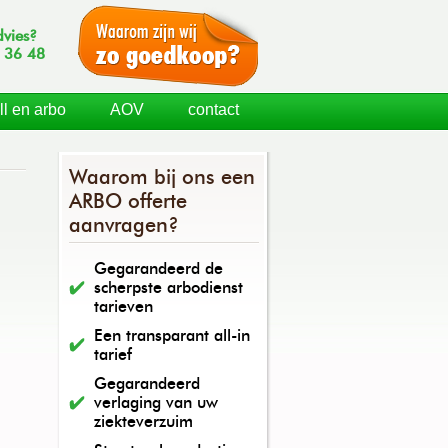
dvies?
 36 48
ll en arbo
AOV
contact
Waarom bij ons een
ARBO offerte
aanvragen?
Gegarandeerd de
scherpste arbodienst
tarieven
Een transparant all-in
tarief
Gegarandeerd
verlaging van uw
ziekteverzuim