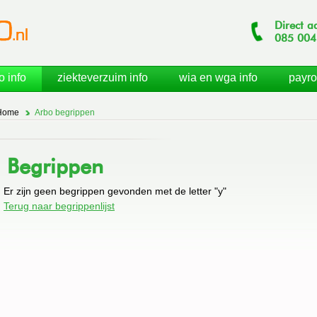
Direct a
085
004
o info
ziekteverzuim info
wia en wga info
payro
Home
Arbo begrippen
Begrippen
Er zijn geen begrippen gevonden met de letter "y"
Terug naar begrippenlijst