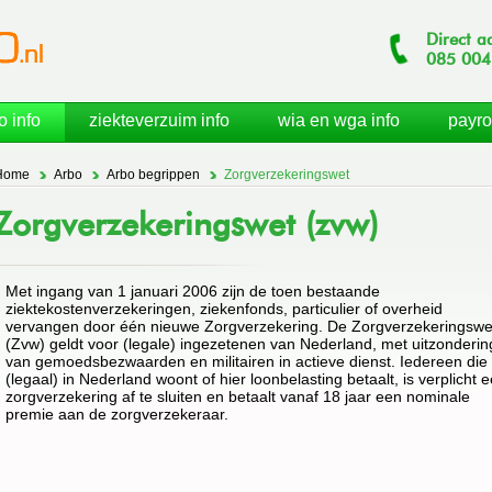
Direct a
085
004
o info
ziekteverzuim info
wia en wga info
payro
Home
Arbo
Arbo begrippen
Zorgverzekeringswet
Zorgverzekeringswet (zvw)
Met ingang van 1 januari 2006 zijn de toen bestaande
ziektekostenverzekeringen, ziekenfonds, particulier of overheid
vervangen door één nieuwe Zorgverzekering. De Zorgverzekeringswe
(Zvw) geldt voor (legale) ingezetenen van Nederland, met uitzonderin
van gemoedsbezwaarden en militairen in actieve dienst. Iedereen die
(legaal) in Nederland woont of hier loonbelasting betaalt, is verplicht 
zorgverzekering af te sluiten en betaalt vanaf 18 jaar een nominale
premie aan de zorgverzekeraar.