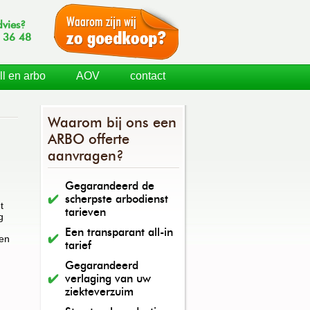
dvies?
 36 48
ll en arbo
AOV
contact
Waarom bij ons een
ARBO offerte
aanvragen?
Gegarandeerd de
scherpste arbodienst
t
tarieven
g
Een transparant all-in
een
tarief
Gegarandeerd
verlaging van uw
ziekteverzuim