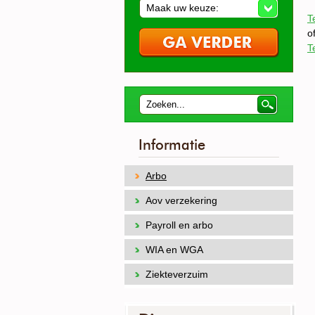
Maak uw keuze:
T
o
T
Informatie
Arbo
Aov verzekering
Payroll en arbo
WIA en WGA
Ziekteverzuim