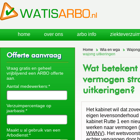
home
over ons
arbo info
ziekteverzuim
Home
Wia en wga
Wajong
Offerte aanvraag
wajong uitkeringen
Wat betekent
Vraag gratis en geheel
vrijblijvend een ARBO offerte
vermogen str
aan.
Aantal medewerkers:*
uitkeringen?
Verzuimpercentage op
Het kabinet wil dat zov
jaarbasis:*
eigen levensonderhoud 
kabinet Rutte 1 een ni
werken naar vermogen (
Maakt u al gebruik van een
WWNV
). Het wetsvoors
Arbodienst:*
echter vervangen door h