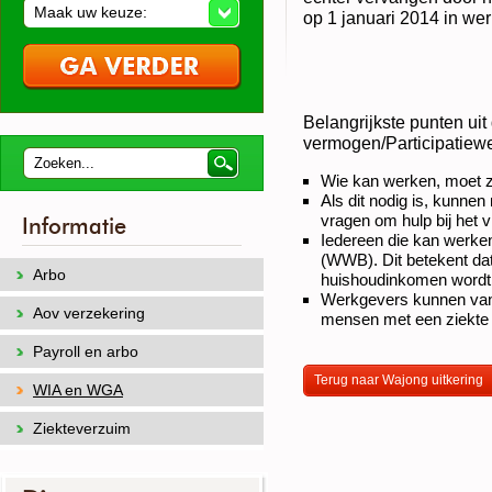
Maak uw keuze:
op 1 januari 2014 in we
Belangrijkste punten ui
vermogen/Participatiewet
Wie kan werken, moet zo
Als dit nodig is, kunn
vragen om hulp bij het 
Informatie
Iedereen die kan werken
(WWB). Dit betekent da
Arbo
huishoudinkomen wordt
Werkgevers kunnen van
Aov verzekering
mensen met een ziekte 
Payroll en arbo
Terug naar Wajong uitkering
WIA en WGA
Ziekteverzuim