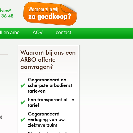
dvies?
 36 48
ll en arbo
AOV
contact
Waarom bij ons een
ARBO offerte
aanvragen?
Gegarandeerd de
scherpste arbodienst
tarieven
Een transparant all-in
tarief
Gegarandeerd
s)
verlaging van uw
ziekteverzuim