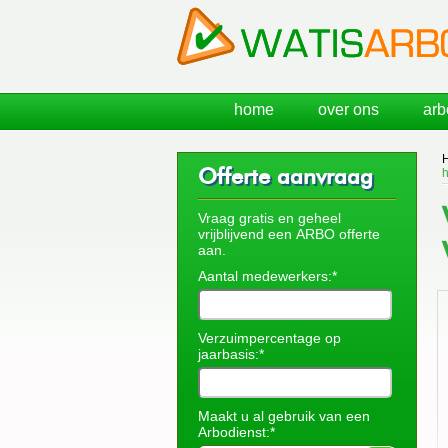
home
over ons
arb
Offerte aanvraag
h
Vraag gratis en geheel
vrijblijvend een ARBO offerte
aan.
Aantal medewerkers:*
Verzuimpercentage op
jaarbasis:*
Maakt u al gebruik van een
Arbodienst:*