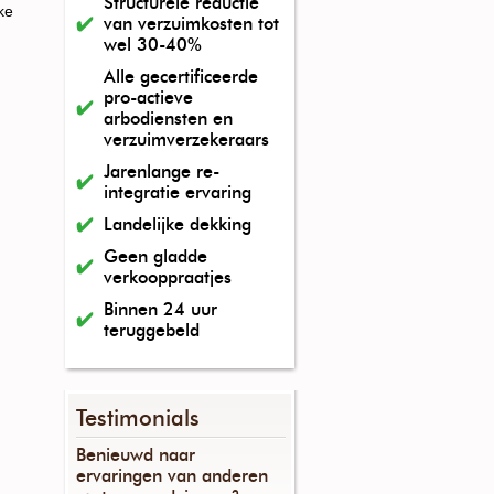
Structurele reductie
ke
van verzuimkosten tot
wel 30-40%
Alle gecertificeerde
pro-actieve
arbodiensten en
verzuimverzekeraars
Jarenlange re-
integratie ervaring
Landelijke dekking
Geen gladde
verkooppraatjes
Binnen 24 uur
teruggebeld
Testimonials
Benieuwd naar
ervaringen van anderen