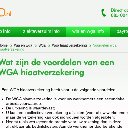
Direct a
085
004
o info
ziekteverzuim info
wia en wga info
payro
Home
Wia en wga
Wga
Wga hiaat verzekering
Voordelen wga
iaatverzekering
Wat zijn de voordelen van een
WGA hiaatverzekering
Een WGA hiaatverzekering heeft voor u de volgende voordelen:
De WGA hiaatverzekering is voor uw werknemers een secundaire
arbeidsvoorwaarde;
De uitkering is waardevast;
U kunt een collectieve verzekering afsluiten (voor al uw werknemer
maar de verzekering kan ook individueel worden afgesloten;
Neemt u als werkgever de premie voor uw rekening dan is deze
aftrekbaar als bedrijfskosten. Aan de werknemer doorberekende