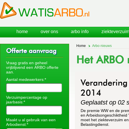
home
over ons
arbo info
ziekteverzuim
Home
Arbo nieuws
Offerte aanvraag
Het ARBO n
Vraag gratis en geheel
vrijblijvend een ARBO offerte
aan.
Aantal medewerkers:*
Verandering
2014
Verzuimpercentage op
Geplaatst op 02 
jaarbasis:*
De premie WW en de premi
en Arbeidsongeschiktheid 
Maakt u al gebruik van een
moet het ziekteverzuim en
Arbodienst:*
Belastingdienst.