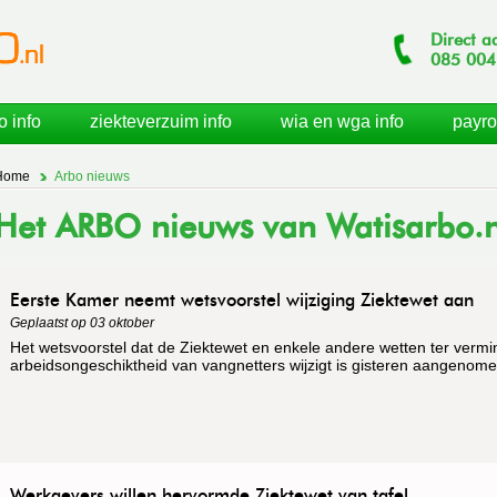
Direct a
085
004
o info
ziekteverzuim info
wia en wga info
payro
Home
Arbo nieuws
Het ARBO nieuws van Watisarbo.n
Eerste Kamer neemt wetsvoorstel wijziging Ziektewet aan
Geplaatst op 03 oktober
Het wetsvoorstel dat de Ziektewet en enkele andere wetten ter vermi
arbeidsongeschiktheid van vangnetters wijzigt is gisteren aangenom
Werkgevers willen hervormde Ziektewet van tafel