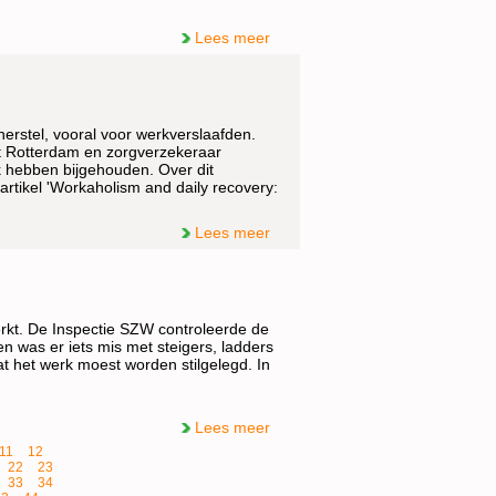
Lees meer
herstel, vooral voor werkverslaafden.
it Rotterdam en zorgverzekeraar
 hebben bijgehouden. Over dit
 artikel 'Workaholism and daily recovery:
Lees meer
erkt. De Inspectie SZW controleerde de
 was er iets mis met steigers, ladders
dat het werk moest worden stilgelegd. In
Lees meer
11
12
22
23
33
34