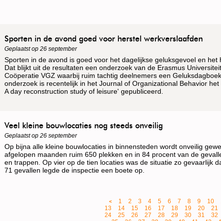
Sporten in de avond goed voor herstel werkverslaafden
Geplaatst op 26 september
Sporten in de avond is goed voor het dagelijkse geluksgevoel en het 
Dat blijkt uit de resultaten een onderzoek van de Erasmus Universite
Coöperatie VGZ waarbij ruim tachtig deelnemers een Geluksdagboek
onderzoek is recentelijk in het Journal of Organizational Behavior het
A day reconstruction study of leisure' gepubliceerd.
Veel kleine bouwlocaties nog steeds onveilig
Geplaatst op 26 september
Op bijna alle kleine bouwlocaties in binnensteden wordt onveilig gew
afgelopen maanden ruim 650 plekken en in 84 procent van de gevallen
en trappen. Op vier op de tien locaties was de situatie zo gevaarlijk 
71 gevallen legde de inspectie een boete op.
1
2
3
4
5
6
7
8
9
10
<
13
14
15
16
17
18
19
20
21
24
25
26
27
28
29
30
31
32