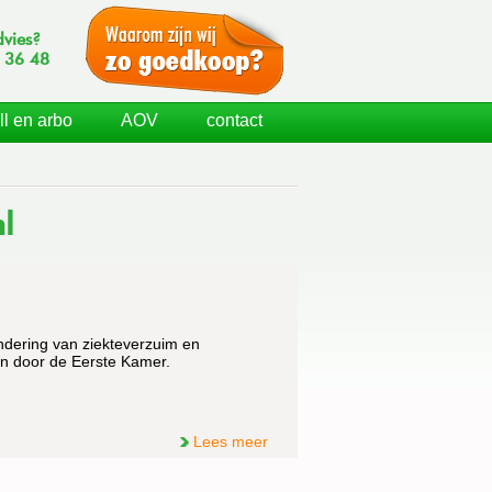
dvies?
 36 48
ll en arbo
AOV
contact
l
ndering van ziekteverzuim en
en door de Eerste Kamer.
Lees meer