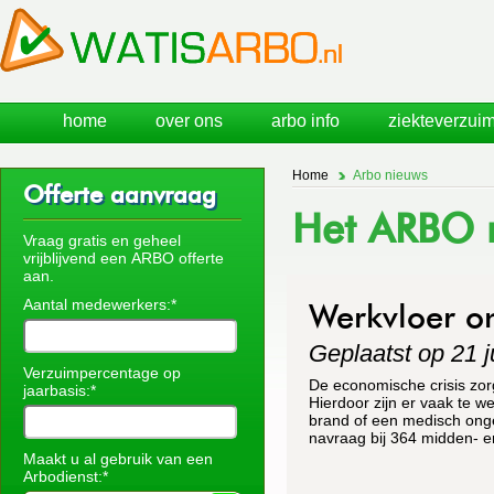
home
over ons
arbo info
ziekteverzuim
Home
Arbo nieuws
Offerte aanvraag
Het ARBO n
Vraag gratis en geheel
vrijblijvend een ARBO offerte
aan.
Aantal medewerkers:*
Werkvloer on
Geplaatst op 21 j
Verzuimpercentage op
De economische crisis zorg
jaarbasis:*
Hierdoor zijn er vaak te w
brand of een medisch ongev
navraag bij 364 midden- en
Maakt u al gebruik van een
Arbodienst:*