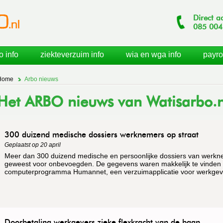
Direct a
085
004
o info
ziekteverzuim info
wia en wga info
payro
Home
Arbo nieuws
Het ARBO nieuws van Watisarbo.n
300 duizend medische dossiers werknemers op straat
Geplaatst op 20 april
Meer dan 300 duizend medische en persoonlijke dossiers van werkn
geweest voor onbevoegden. De gegevens waren makkelijk te vinden d
computerprogramma Humannet, een verzuimapplicatie voor werkgev
Doorbetaling werkgevers zieke flexkracht van de baan