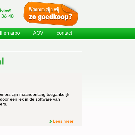
dvies?
 36 48
ll en arbo
AOV
contact
l
emers zijn maandenlang toegankelijk
oor een lek in de software van
ers.
Lees meer