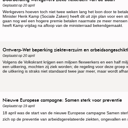
Geplaatst op 20 april
Werkgevers hoeven toch niet twee weken lang het loon door te betale
Minister Henk Kamp (Sociale Zaken) heeft dit uit zijn plan voor een 
gaan nog wel een hogere premie betalen naarmate ze meer mensen i
heeft Kamp vrijdag na afloop van de ministerraad bekendgemaakt.
Ontwerp-Wet beperking ziekteverzuim en arbeidsongeschikt
Geplaatst op 20 april
Volgens de Volkskrant krijgen een miljoen flexwerkers en een half mi
een uitkering, mochten zij ziek worden; de regeling voor deze groep w
de uitkering is straks niet standaard twee jaar meer, maar wordt afhan
Nieuwe Europese campagne: Samen sterk voor preventie
Geplaatst op 19 april
18 april was de start van de nieuwe Europese campagne Samen sterk
zich op de preventie van arbeidsgerelateerde ziekten, ongevallen en r