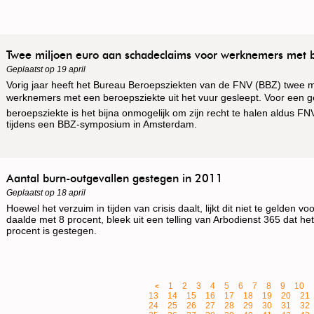
Twee miljoen euro aan schadeclaims voor werknemers met 
Geplaatst op 19 april
Vorig jaar heeft het Bureau Beroepsziekten van de FNV (BBZ) twee m
werknemers met een beroepsziekte uit het vuur gesleept. Voor ee
beroepsziekte is het bijna onmogelijk om zijn recht te halen aldus F
tijdens een BBZ-symposium in Amsterdam.
Aantal burn-outgevallen gestegen in 2011
Geplaatst op 18 april
Hoewel het verzuim in tijden van crisis daalt, lijkt dit niet te gelden v
daalde met 8 procent, bleek uit een telling van Arbodienst 365 dat he
procent is gestegen.
1
2
3
4
5
6
7
8
9
10
<
13
14
15
16
17
18
19
20
21
24
25
26
27
28
29
30
31
32