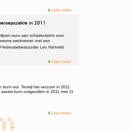
Lees meer
beroepsziekte in 2011
iljoen euro aan schadeclaims voor
n gewone werknemer met een
NV-federatiebestuurder Leo Hartveld
Lees meer
oor burn-out. Terwijl het verzuim in 2011
t aantal burn-outgevallen in 2011 met 11
Lees meer
11
12
22
23
33
34