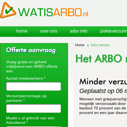
home
over ons
arbo info
ziekteverzuim
Home
Arbo nieuws
Offerte aanvraag
Het ARBO n
Vraag gratis en geheel
vrijblijvend een ARBO offerte
aan.
Aantal medewerkers:*
Minder verz
Geplaatst op 06 
Verzuimpercentage op
Mensen met griepverschijns
jaarbasis:*
mogelijk veroorzaakt door
besloot 70 procent van de 
procent en een jaar daarvo
Maakt u al gebruik van een
Arbodienst:*