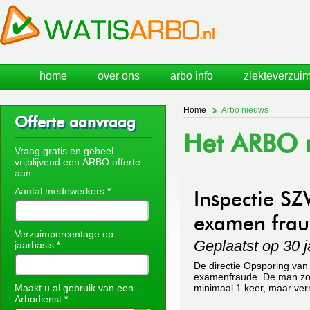
home
over ons
arbo info
ziekteverzuim
Home
Arbo nieuws
Offerte aanvraag
Het ARBO n
Vraag gratis en geheel
vrijblijvend een ARBO offerte
aan.
Aantal medewerkers:*
Inspectie S
examen fra
Verzuimpercentage op
Geplaatst op 30 j
jaarbasis:*
De directie Opsporing va
examenfraude. De man zou
Maakt u al gebruik van een
minimaal 1 keer, maar ve
Arbodienst:*