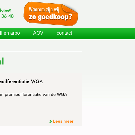
dvies?
 36 48
ll en arbo
AOV
contact
l
iedifferentiatie WGA
van premiedifferentiatie van de WGA
Lees meer