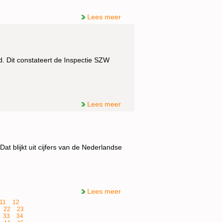
Lees meer
d. Dit constateert de Inspectie SZW
Lees meer
t blijkt uit cijfers van de Nederlandse
Lees meer
11
12
22
23
33
34