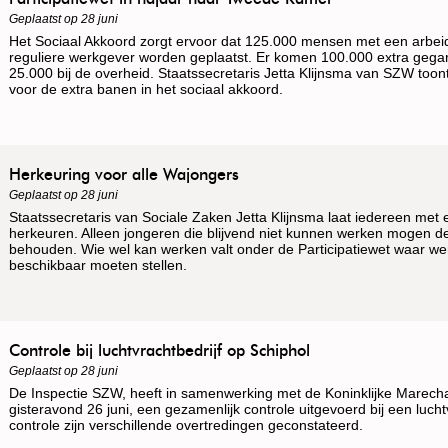
Geplaatst op 28 juni
Het Sociaal Akkoord zorgt ervoor dat 125.000 mensen met een arbei
reguliere werkgever worden geplaatst. Er komen 100.000 extra gegar
25.000 bij de overheid. Staatssecretaris Jetta Klijnsma van SZW toont
voor de extra banen in het sociaal akkoord.
Herkeuring voor alle Wajongers
Geplaatst op 28 juni
Staatssecretaris van Sociale Zaken Jetta Klijnsma laat iedereen met
herkeuren. Alleen jongeren die blijvend niet kunnen werken mogen d
behouden. Wie wel kan werken valt onder de Participatiewet waar we
beschikbaar moeten stellen.
Controle bij luchtvrachtbedrijf op Schiphol
Geplaatst op 28 juni
De Inspectie SZW, heeft in samenwerking met de Koninklijke Marech
gisteravond 26 juni, een gezamenlijk controle uitgevoerd bij een luchtv
controle zijn verschillende overtredingen geconstateerd.