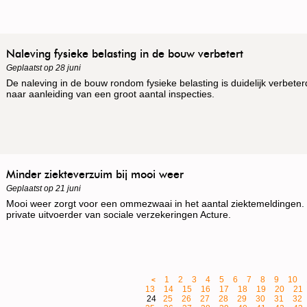
Naleving fysieke belasting in de bouw verbetert
Geplaatst op 28 juni
De naleving in de bouw rondom fysieke belasting is duidelijk verbeter
naar aanleiding van een groot aantal inspecties.
Minder ziekteverzuim bij mooi weer
Geplaatst op 21 juni
Mooi weer zorgt voor een ommezwaai in het aantal ziektemeldingen. Da
private uitvoerder van sociale verzekeringen Acture.
1
2
3
4
5
6
7
8
9
10
<
13
14
15
16
17
18
19
20
21
24
25
26
27
28
29
30
31
32