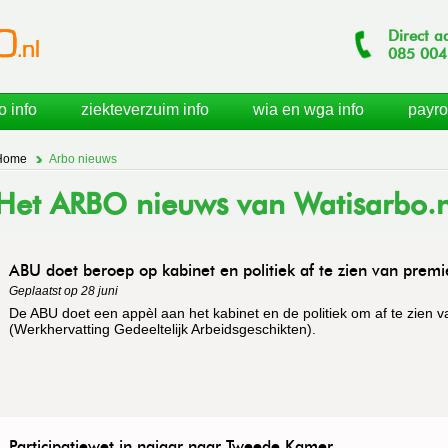
Direct a
085
004
o info
ziekteverzuim info
wia en wga info
payro
Home
Arbo nieuws
Het ARBO nieuws van Watisarbo.n
ABU doet beroep op kabinet en politiek af te zien van prem
Geplaatst op 28 juni
De ABU doet een appèl aan het kabinet en de politiek om af te zien 
(Werkhervatting Gedeeltelijk Arbeidsgeschikten).
Participatiewet in najaar naar Tweede Kamer